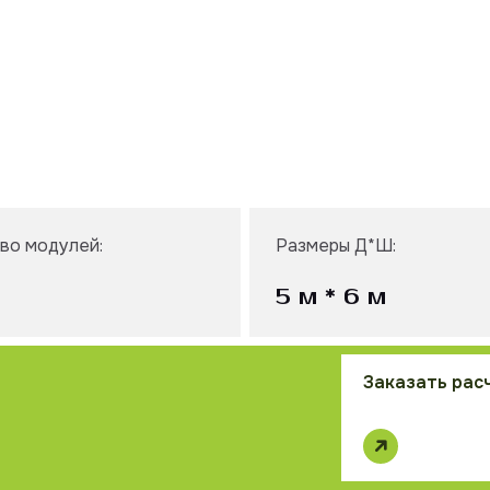
во модулей:
Размеры Д*Ш:
5 м * 6 м
Заказать рас