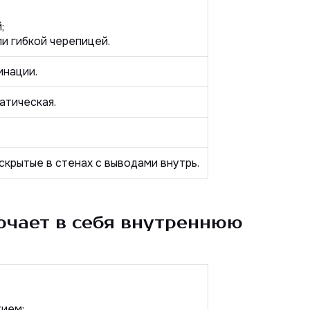
;
ли гибкой черепицей.
инации.
атическая.
скрытые в стенах с выводами внутрь.
ючает в себя внутреннюю
тием;