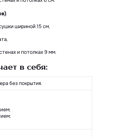
стенах и потолках 6 см.
ов)
:
сушки шириной 15 см,
та,
 стенах и потолках 9 мм.
ает в себя:
ера без покрытия.
тием;
тием;