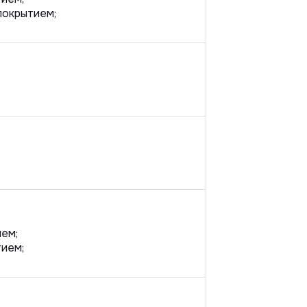
покрытием;
ем;
тием;