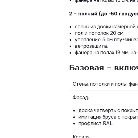
фанера на полах 15 см, на 
2 – полный (до -50 градус
стены из доски камерной 
пол и потолок 20 см,
утепление 5 см ппу+минва
ветрозащита,
фанера на полах 18 мм, на
Базовая
– включ
Стены, потолки и полы: фан
Фасад:
доска четверть с покры
имитация бруса с покры
профлист
RAL
.
Кровля: