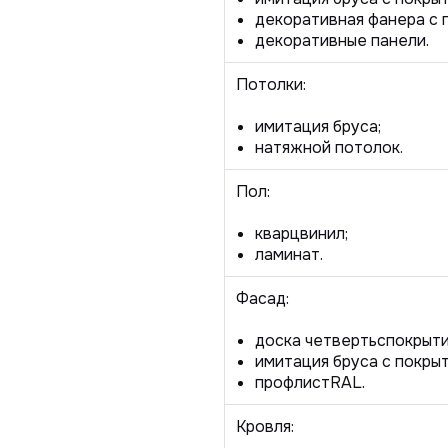
декоративная фанера с 
декоративные панели.
Потолки:
имитация бруса;
натяжной потолок.
Пол:
кварцвинил;
ламинат.
Фасад:
доска четверть
c
покрыти
имитация бруса с покры
профлист
RAL
.
Кровля: